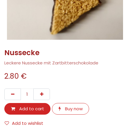
Nussecke
Leckere Nussecke mit Zartbitterschokolade
2.80
€
Add to cart
Buy now
Add to wishlist