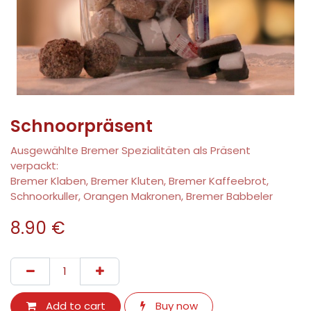
Schnoorpräsent
Ausgewählte Bremer Spezialitäten als Präsent
verpackt:
Bremer Klaben, Bremer Kluten, Bremer Kaffeebrot,
Schnoorkuller, Orangen Makronen, Bremer Babbeler
8.90
€
Add to cart
Buy now