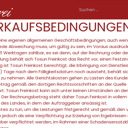
Shop
Speisekarte
Angebote
Betrieb
Fil
ERKAUFSBEDINGUNGE
 seine eigenen allgemeinen Geschäftsbedingungen, auch wen
de Abweichung muss, um gültig zu sein, im Voraus ausdrückli
 Werktagen zahlbar, es sei denn, auf der Rechnung oder der 
lung behält sich Tosun Freinkost das Recht vor, einen Festz
g ist Tosun Freinkost berechtigt, die Erbringung von Dienstl
) Tage nach dem Fälligkeitsdatum noch aussteht, behält sich
 zu nehmen. Alle Gerichtskosten gehen zu Lasten des Kunde
etrag gemäß den dortigen Rechtsvorschriften an der Quelle 
. Tosun Freinkost kann sich unter keinen Umständen an den 
Der Rechnungsbetrag steht daher Tosun Feinkost in vollem 
s Landes, in dem der Auftraggeber ansässig ist.
estes zu tun, um die Leistungen fristgerecht und gemäß den v
 jedoch als eine Verpflichtung zur Erzielung von Ergebnisse
er verpflichtet werden, im Rahmen einer Schadensersatzkl