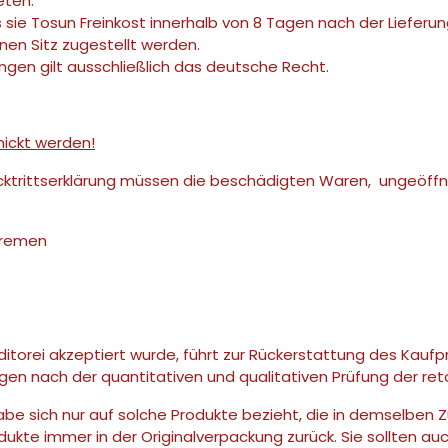
eten.
s sie Tosun Freinkost innerhalb von 8 Tagen nach der Lieferu
nen Sitz zugestellt werden.
ungen gilt ausschließlich das deutsche Recht.
ickt werden!
cktrittserklärung müssen die beschädigten Waren, ungeöffne
Bremen
torei akzeptiert wurde, führt zur Rückerstattung des Kaufpre
en nach der quantitativen und qualitativen Prüfung der ret
abe sich nur auf solche Produkte bezieht, die in demselben Z
dukte immer in der Originalverpackung zurück. Sie sollten au