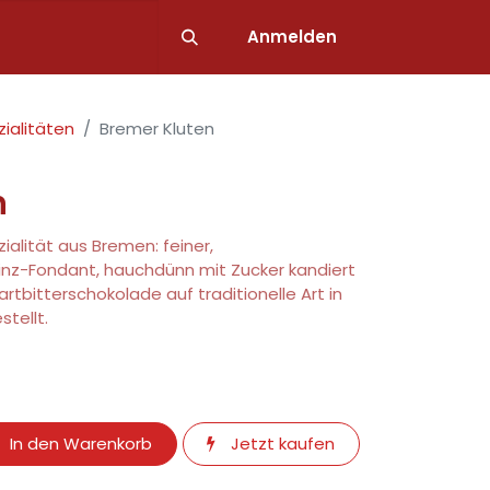
lialen
Anmelden
ialitäten
Bremer Kluten
n
ialität aus Bremen: feiner,
nz-Fondant, hauchdünn mit Zucker kandiert
artbitterschokolade auf traditionelle Art in
tellt.
In den Warenkorb
Jetzt kaufen