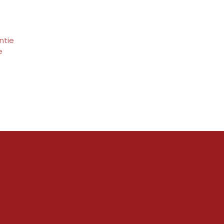
ntie
e