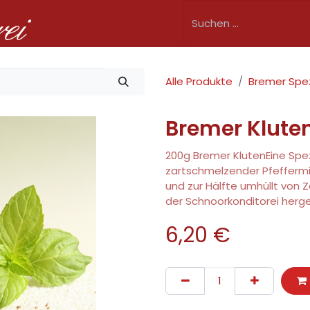
Shop
Speisekarte
Angebote
Betrieb
Fil
Alle Produkte
Bremer Spez
Bremer Klute
200g Bremer KlutenEine Spez
zartschmelzender Pfeffermi
und zur Hälfte umhüllt von Z
der Schnoorkonditorei herges
6,20
€